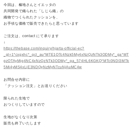
今回は、榛地さんとイエッタの
共同開発で織られた「しじら織」の
織物でつくられたクッションを、
お手頃な価格で販売できたらと思っています
ご注文は、contact にて承ります
↓
https://thebase.com/inquiry/hjarta-official-ec?
_gl=1*cxgxhc*_gcl_au*MTE1OTc4Nzk5My4xNzQzNTk3ODMy*_ga*MT
gzOTAyMjg4NC4xNzQzNTk3ODMy*_ga_574HL6KGKQ*MTc0NDI3MTk
5Mi4yMS4xLjE3NDQyNzMyNTcuNjAuMC4w
お問合せ内容に
「クッション注文」
とお送りください
限られた生地で
おつくりしていますので
生地がなくなり次第
販売も終了いたします