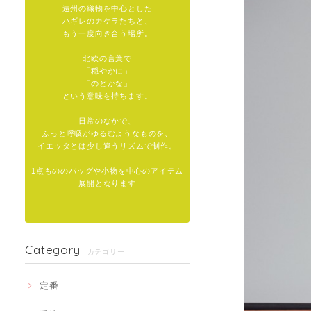
遠州の織物を中心とした
ハギレのカケラたちと、
もう一度向き合う場所。
北欧の言葉で
「穏やかに」
「のどかな」
という意味を持ちます。
日常のなかで、
ふっと呼吸がゆるむようなものを、
イエッタとは少し違うリズムで制作。
1点もののバッグや小物を中心のアイテム
展開となります
Category
カテゴリー
定番