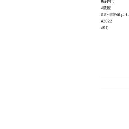
#静岡市
#鷹匠
#遠州織物hjär
#2022
#9月