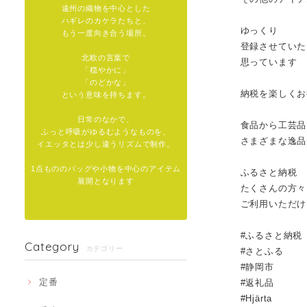
遠州の織物を中心とした
ハギレのカケラたちと、
ゆっくり
もう一度向き合う場所。
登録させていた
北欧の言葉で
思っています
「穏やかに」
「のどかな」
納税を楽しくお
という意味を持ちます。
日常のなかで、
食品から工芸品
ふっと呼吸がゆるむようなものを、
さまざまな逸品
イエッタとは少し違うリズムで制作。
1点もののバッグや小物を中心のアイテム
ふるさと納税
展開となります
たくさんの方々
ご利用いただけ
#ふるさと納税
Category
カテゴリー
#さとふる
#静岡市
定番
#返礼品
#Hjärta