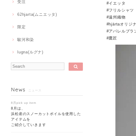
受注
#イエッタ
#フリルシャツ
62hjarta(ムニエッタ)
#遠州織物
#hjärtaオリ
限定
#アパレルブラ
#鷹匠
駿河和染
lugna(ルグナ)
News
ニュース
8月pick up item
8月は、
浜松産のスノーカットボイルを使用した
アイテムを
ご紹介していきます