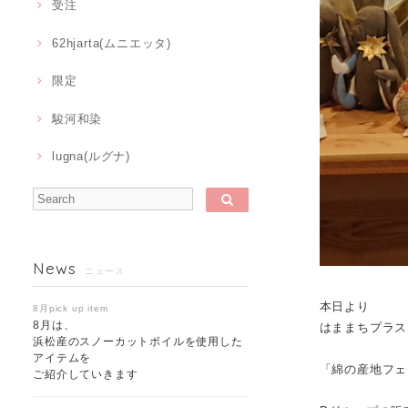
受注
62hjarta(ムニエッタ)
限定
駿河和染
lugna(ルグナ)
News
ニュース
本日より
8月pick up item
8月は、
はままちプラス
浜松産のスノーカットボイルを使用した
アイテムを
「綿の産地フェ
ご紹介していきます