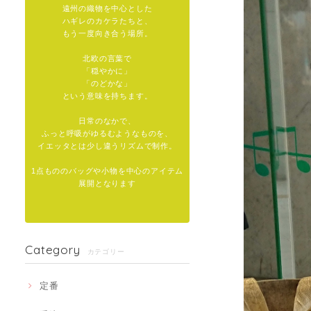
遠州の織物を中心とした
ハギレのカケラたちと、
もう一度向き合う場所。
北欧の言葉で
「穏やかに」
「のどかな」
という意味を持ちます。
日常のなかで、
ふっと呼吸がゆるむようなものを、
イエッタとは少し違うリズムで制作。
1点もののバッグや小物を中心のアイテム
展開となります
Category
カテゴリー
定番