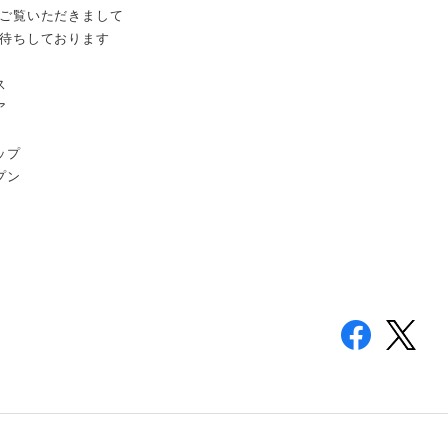
ご覧いただきまして
待ちしております
ス
ア
ップ
プン