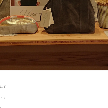
にて
ア」