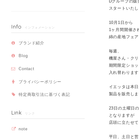
Dグループの販
スタートいたし
10月1日から
Info
インフォメーション
1ヶ月間開催さ
綿の産地フェア
ブランド紹介
毎週、
Blog
機屋さん・クリ
期間限定ショッ
Contact
入れ替わります
プライバシーポリシー
イエッタは本日
製品を販売しま
特定商取引法に基づく表記
23日の土曜日
Link
リンク
となりますが
店頭に立たせて
note
平日、土日と営