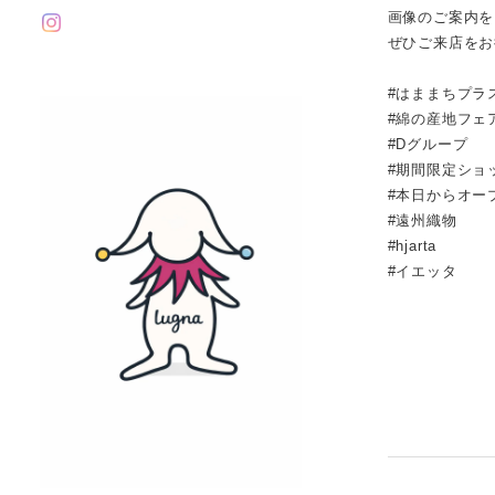
画像のご案内を
ぜひご来店をお
#はままちプラ
#綿の産地フェ
#Dグループ
#期間限定ショ
#本日からオー
#遠州織物
#hjarta
#イエッタ