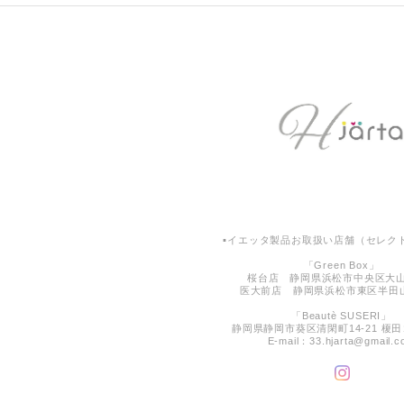
▪︎イエッタ製品お取扱い店舗（セレクト
「Green Box」
桜台店 静岡県浜松市中央区大山
医大前店 静岡県浜松市東区半田山4
「Beautè SUSERI」
静岡県静岡市葵区清閑町14-21 榎田
E-mail：
33.hjarta@gmail.