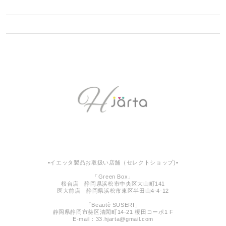
▪︎イエッタ製品お取扱い店舗（セレクトショップ)▪︎
「Green Box」
桜台店 静岡県浜松市中央区大山町141
医大前店 静岡県浜松市東区半田山4-4-12
「Beautè SUSERI」
静岡県静岡市葵区清閑町14-21 榎田コーポ1 F
E-mail：
33.hjarta@gmail.com