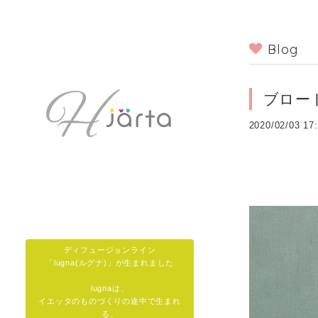
Blog
ブロー
2020/02/03 17
ディフュージョンライン
「lugna(ルグナ)」が生まれました
lugnaは、
イエッタのものづくりの途中で生まれ
る、