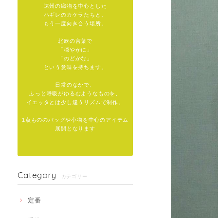
遠州の織物を中心とした
ハギレのカケラたちと、
もう一度向き合う場所。
北欧の言葉で
「穏やかに」
「のどかな」
という意味を持ちます。
日常のなかで、
ふっと呼吸がゆるむようなものを、
イエッタとは少し違うリズムで制作。
1点もののバッグや小物を中心のアイテム
展開となります
Category
カテゴリー
定番