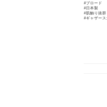
#ブロード
#日本製
#肌触り抜群
#ギャザース