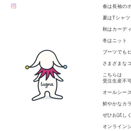
春は長袖の
夏はTシャツ
秋はカーデ
冬はニット
ブーツでも
さまざまな
こちらは
受注生産不
オールシー
鮮やかなカ
ぜひお試し
オンライン