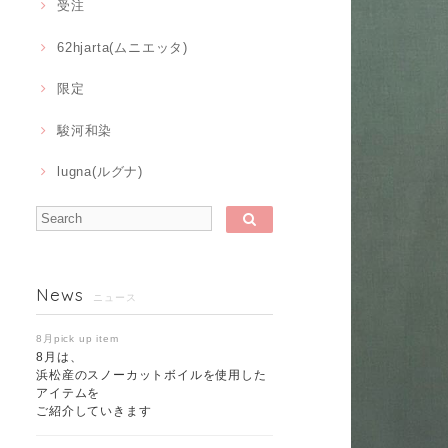
受注
62hjarta(ムニエッタ)
限定
駿河和染
lugna(ルグナ)
News
ニュース
8月pick up item
8月は、
浜松産のスノーカットボイルを使用した
アイテムを
ご紹介していきます