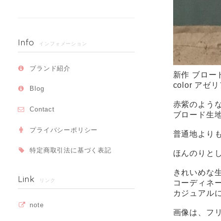
Info
インフォメーション
ブランド紹介
新作 ブロー
color ア
Blog
赤紫のよう
Contact
ブロード生
プライバシーポリシー
普通地より
特定商取引法に基づく表記
ほんのりと
きれいめな
Link
リンク
コーディネ
カジュアル
note
画像は、フ