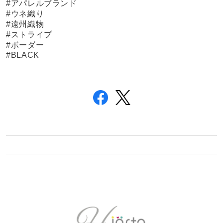
#アパレルブランド
#ウネ織り
#遠州織物
#ストライプ
#ボーダー
#BLACK