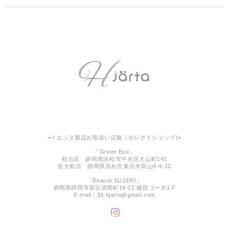
▪︎イエッタ製品お取扱い店舗（セレクトショップ)▪︎
「Green Box」
桜台店 静岡県浜松市中央区大山町141
医大前店 静岡県浜松市東区半田山4-4-12
「Beautè SUSERI」
静岡県静岡市葵区清閑町14-21 榎田コーポ1 F
E-mail：
33.hjarta@gmail.com