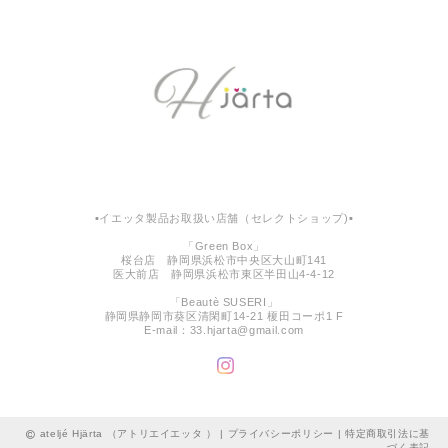
▪︎イエッタ製品お取扱い店舗（セレクトショップ)▪︎
「Green Box」
桜台店 静岡県浜松市中央区大山町141
医大前店 静岡県浜松市東区半田山4-4-12
「Beautè SUSERI」
静岡県静岡市葵区清閑町14-21 榎田コーポ1 F
E-mail：
33.hjarta@gmail.com
ateljé Hjärta （アトリエイエッタ ） |
プライバシーポリシー
|
特定商取引法に基
づく表記