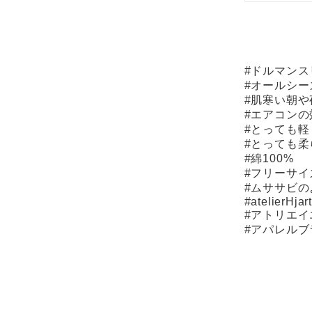
#ドルマン
#オールシー
#肌寒い朝や
#エアコン
#とっても軽
#とっても柔
#綿100%
#フリーサイ
#ムササビ
#atelierHjar
#アトリエイ
#アパレルブ