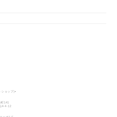
ショップ)▪︎
町141
-4-12