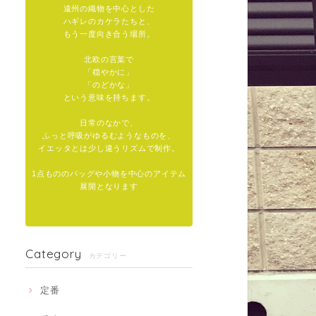
遠州の織物を中心とした
ハギレのカケラたちと、
もう一度向き合う場所。
北欧の言葉で
「穏やかに」
「のどかな」
という意味を持ちます。
日常のなかで、
ふっと呼吸がゆるむようなものを、
イエッタとは少し違うリズムで制作。
1点もののバッグや小物を中心のアイテム
展開となります
Category
カテゴリー
定番