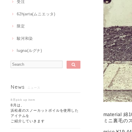
受注
62hjarta(ムニエッタ)
限定
駿河和染
lugna(ルグナ)
News
ニュース
8月pick up item
8月は、
浜松産のスノーカットボイルを使用した
material 綿
アイテムを
ミニ裏毛の
ご紹介していきます
price ¥19,4