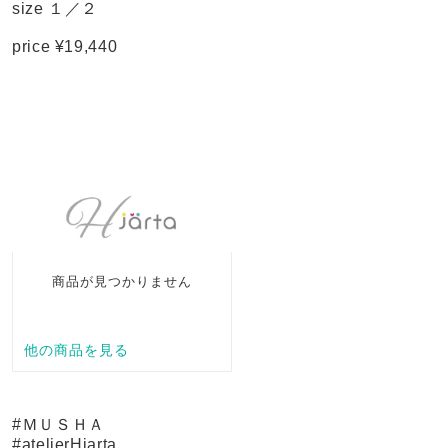
size １／２
price ¥19,440
#ＭＵＳＨＡ
#atelierHjarta