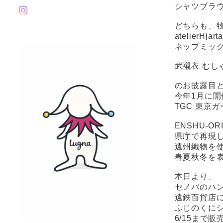
シャツブラ
どちらも、
atelierH
ネップミッ
武襯衣 むし
のお披露目
今年1月に開
TGC 東京
ENSHU-OR
県庁で再現
遠州織物を
春夏秋冬を
本日より、
セノバのハ
遠鉄百貨店
ふじのくに
6/15まで