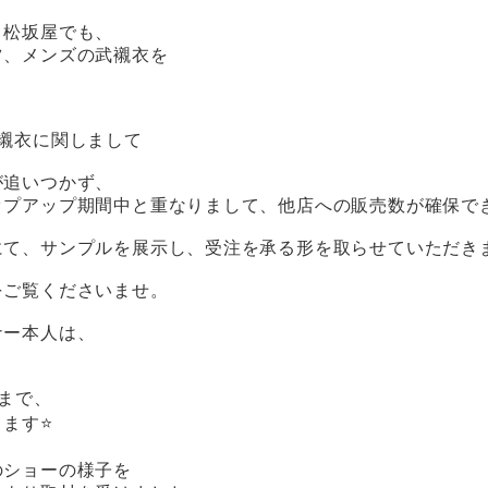
、松坂屋でも、
ツ、メンズの武襯衣を
武襯衣に関しまして
が追いつかず、
ップアップ期間中と重なりまして、他店への販売数が確保で
て、サンプルを展示し、受注を承る形を取らせていただきます
をご覧くださいませ。
ナー本人は、
0まで、
ます⭐️
のショーの様子を