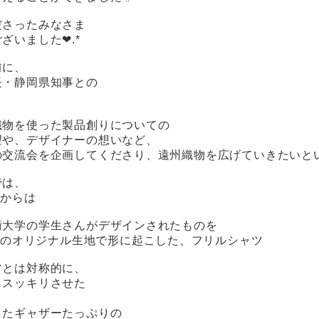
ださったみなさま
ざいました❤︎.*
前に、
長・静岡県知事との
織物を使った製品創りについての
望や、デザイナーの想いなど、
の交流会を企画してくださり、遠州織物を広げていきたいと
では、
rtaからは
術大学の学生さんがデザインされたものを
Hjartaのオリジナル生地で形に起こした、フリルシャツ
ツとは対称的に、
、スッキリさせた
したギャザーたっぷりの