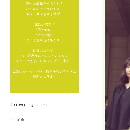
遠州の織物を中心とした
ハギレのカケラたちと、
もう一度向き合う場所。
北欧の言葉で
「穏やかに」
「のどかな」
という意味を持ちます。
日常のなかで、
ふっと呼吸がゆるむようなものを、
イエッタとは少し違うリズムで制作。
1点もののバッグや小物を中心のアイテム
展開となります
Category
カテゴリー
定番