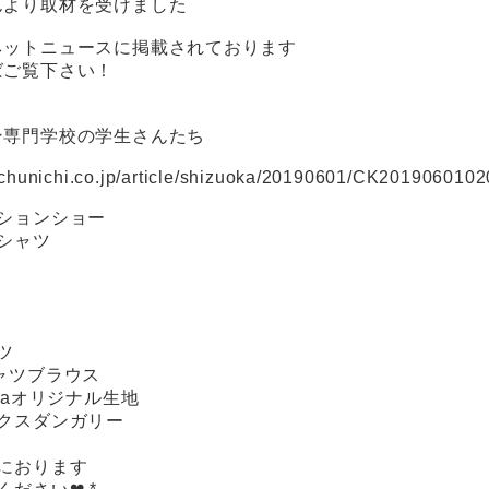
んより取材を受けました
ネットニュースに掲載されております
ばご覧下さい！
ン専門学校の学生さんたち
.chunichi.co.jp/article/shizuoka/20190601/CK201906010
ションショー
シャツ
ツ
ャツブラウス
jartaオリジナル生地
ックスダンガリー
におります