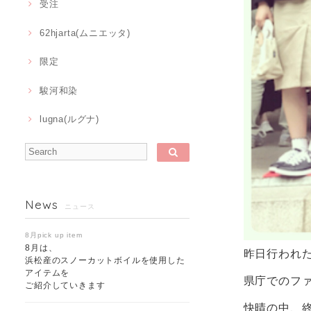
受注
62hjarta(ムニエッタ)
限定
駿河和染
lugna(ルグナ)
News
ニュース
8月pick up item
8月は、
昨日行われ
浜松産のスノーカットボイルを使用した
アイテムを
県庁でのフ
ご紹介していきます
快晴の中、終