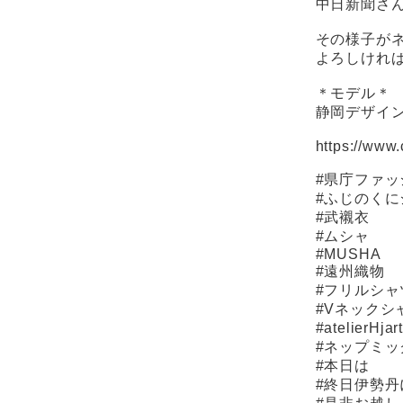
中日新聞さ
その様子が
よろしけれ
＊モデル＊
静岡デザイ
https://www
#県庁ファッ
#ふじのくに
#武襯衣
#ムシャ
#MUSHA
#遠州織物
#フリルシャ
#Vネックシ
#atelierH
#ネップミ
#本日は
#終日伊勢丹