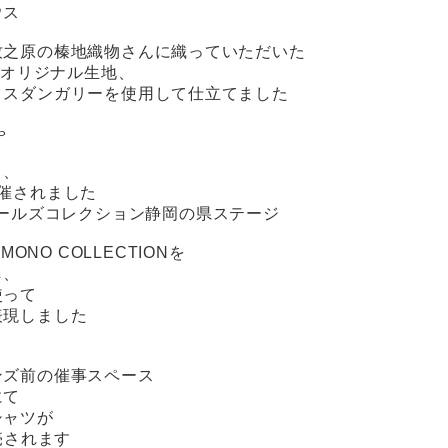
ウス
牧之原の榛地織物さんに織っていただいた
jartaオリジナル生地、
クスダンガリーを使用して仕立てました
ゃ
と、
催されました
ガールズコレクション静岡の県ステージ
IMONO COLLECTIONを
し、
使って
表現しました
ンズ前の催事スペース
にて
シャツが
販売されます