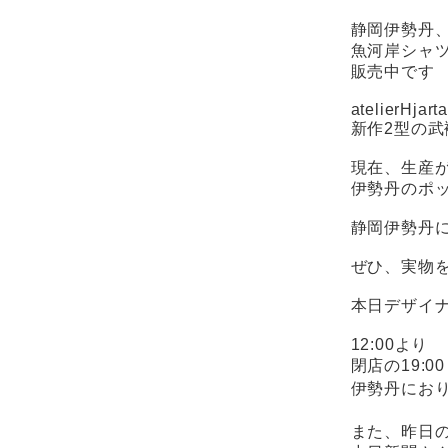
静岡伊勢丹
魚河岸シャ
販売中です
atelierHjarta
新作2型の
現在、生産
伊勢丹のポ
静岡伊勢丹に
ぜひ、実物
本日デザイ
12:00より
閉店の19:0
伊勢丹におり
また、昨日