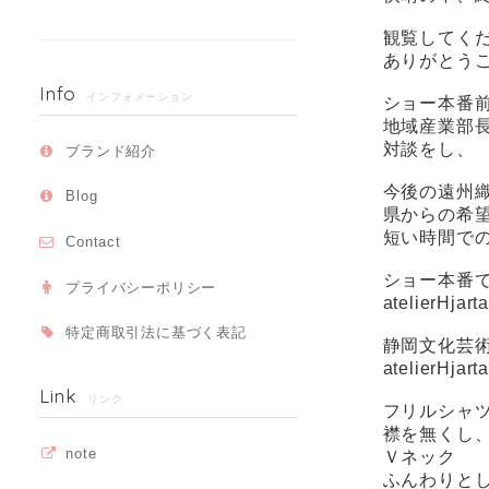
観覧してく
ありがとうご
Info
インフォメーション
ショー本番
地域産業部
対談をし、
ブランド紹介
今後の遠州
Blog
県からの希
短い時間で
Contact
ショー本番
プライバシーポリシー
atelierHja
特定商取引法に基づく表記
静岡文化芸
atelier
Link
リンク
フリルシャ
襟を無くし
note
Ｖネック
ふんわりと