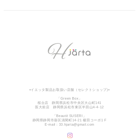
▪︎イエッタ製品お取扱い店舗（セレクトショップ)▪︎
「Green Box」
桜台店 静岡県浜松市中央区大山町141
医大前店 静岡県浜松市東区半田山4-4-12
「Beautè SUSERI」
静岡県静岡市葵区清閑町14-21 榎田コーポ1 F
E-mail：
33.hjarta@gmail.com