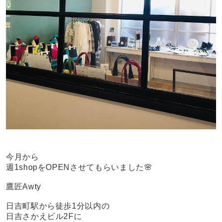
今月から
週1shopをOPENさせてもらいました🌸
鷹匠Awty
日吉町駅から徒歩1分以内の
日吉さかえビル2Fに