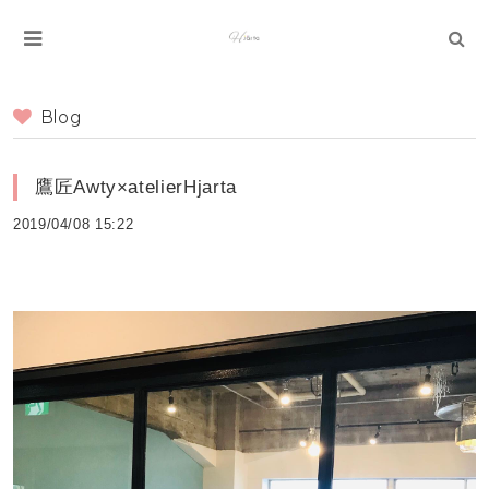
Blog
鷹匠Awty×atelierHjarta
2019/04/08 15:22