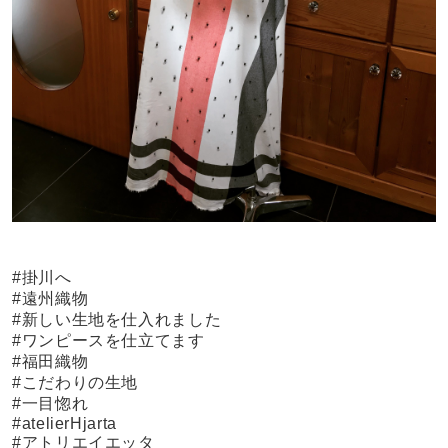
#掛川へ
#遠州織物
#新しい生地を仕入れました
#ワンピースを仕立てます
#福田織物
#こだわりの生地
#一目惚れ
#atelierHjarta
#アトリエイエッタ