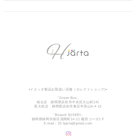
▪︎イエッタ製品お取扱い店舗（セレクトショップ)▪︎
「Green Box」
桜台店 静岡県浜松市中央区大山町141
医大前店 静岡県浜松市東区半田山4-4-12
「Beautè SUSERI」
静岡県静岡市葵区清閑町14-21 榎田コーポ1 F
E-mail：
33.hjarta@gmail.com